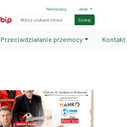
Niesłyszący
Język
Normalny rozmiar czcionki
Rozmiar czcionki 150%
Rozmiar czcionki 200%
Wyszukiwarka
Szukaj
Przeciwdziałanie przemocy
Kontakt