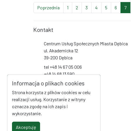
strona
strona
strona
strona
strona
strona
strona
(b
Poprzednia
1
2
3
4
5
6
7
Kontakt
Centrum Usług Społecznych Miasta Dębica
ul. Akademicka 12
39-200 Dębica
tel +48 14 67 05 006
+48 14 68 13 590
+48 14 68 13 591
Informacja o plikach cookies
+48 14 68 19 093
Strona korzysta z plików cookies w celu
biuro@cus-debica.pl
realizacji usług. Korzystanie z witryny
oznacza zgodę na ich zapis i
Social Media
wykorzystanie.
Link do profilu na Facebook
Akceptuję