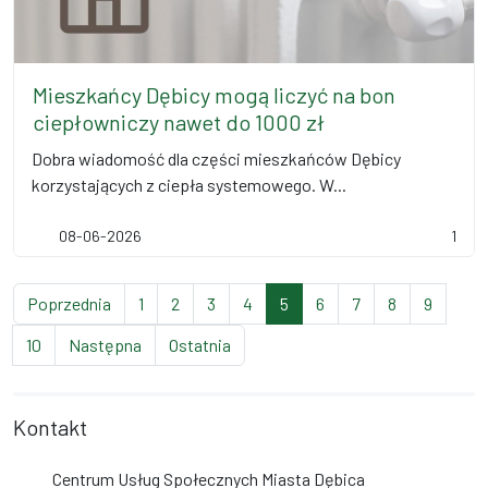
Mieszkańcy Dębicy mogą liczyć na bon
ciepłowniczy nawet do 1000 zł
Dobra wiadomość dla części mieszkańców Dębicy
korzystających z ciepła systemowego. W...
08-06-2026
1
strona
strona
strona
strona
strona
(bieżąca strona)
strona
strona
strona
strona
Poprzednia
1
2
3
4
5
6
7
8
9
strona
strona
strona
10
Następna
Ostatnia
Kontakt
Centrum Usług Społecznych Miasta Dębica