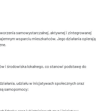
 tworzenia samowystarczalnej, aktywnej i zintegrowanej
wzajemnym wsparciu mieszkańców. Jego działania opierają
zne.
ów i środowiska lokalnego, co stanowi podstawę do
ziałania, udziału w inicjatywach społecznych oraz
ideą samopomocy;
h liderów oraz już istniejących grup i inicjatyw;