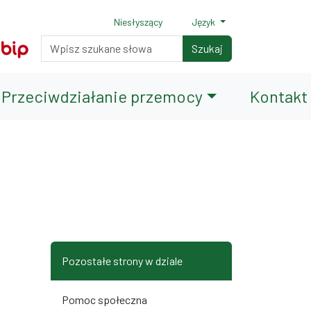
Niesłyszący
Język
Normalny rozmiar czcionki
Rozmiar czcionki 150%
Rozmiar czcionki 200%
Wyszukiwarka
Szukaj
Przeciwdziałanie przemocy
Kontakt
terami
iędzy wierszami
Pozostałe strony w dziale
Pomoc społeczna