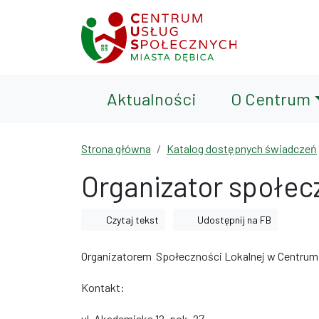
Przejdź do treści
Przejdź do wyszukiwarki
Aktualności
O Centrum
Strona główna
Katalog dostępnych świadczeń
Organizator społecz
Czytaj tekst
Udostępnij na FB
Organizatorem Społeczności Lokalnej w Centrum 
Kontakt:
ul. Akademicka 12, pok. 27