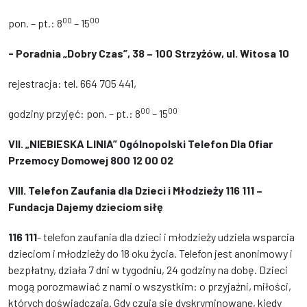
00
00
pon. – pt.: 8
– 15
- Poradnia „Dobry Czas”, 38 – 100 Strzyżów, ul. Witosa 10
rejestracja: tel. 664 705 441,
00
00
godziny przyjęć: pon. – pt.: 8
– 15
VII.
„NIEBIESKA LINIA” Ogólnopolski Telefon Dla Ofiar
Przemocy Domowej 800 12 00 02
VIII. Telefon Zaufania dla Dzieci i Młodzieży 116 111 –
Fundacja Dajemy dzieciom siłę
116 111
- telefon zaufania dla dzieci i młodzieży udziela wsparcia
dzieciom i młodzieży do 18 oku życia. Telefon jest anonimowy i
bezpłatny, działa 7 dni w tygodniu, 24 godziny na dobę. Dzieci
mogą porozmawiać z nami o wszystkim: o przyjaźni, miłości,
których doświadczają. Gdy czują się dyskryminowane, kiedy