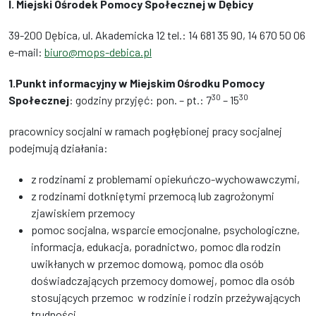
I. Miejski Ośrodek Pomocy Społecznej w Dębicy
39-200 Dębica, ul. Akademicka 12 tel.: 14 681 35 90, 14 670 50 06
e-mail:
biuro@mops-debica.pl
1.Punkt informacyjny w Miejskim Ośrodku Pomocy
30
30
Społecznej
: godziny przyjęć: pon. – pt.: 7
– 15
pracownicy socjalni w ramach pogłębionej pracy socjalnej
podejmują działania:
z rodzinami z problemami opiekuńczo-wychowawczymi,
z rodzinami dotkniętymi przemocą lub zagrożonymi
zjawiskiem przemocy
pomoc socjalna, wsparcie emocjonalne, psychologiczne,
informacja, edukacja, poradnictwo, pomoc dla rodzin
uwikłanych w przemoc domową, pomoc dla osób
doświadczających przemocy domowej, pomoc dla osób
stosujących przemoc w rodzinie i rodzin przeżywających
trudności.