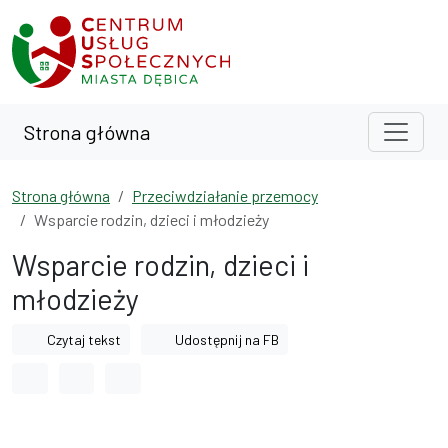
Przejdź do treści
Przejdź do wyszukiwarki
Strona główna
Strona główna
Przeciwdziałanie przemocy
Wsparcie rodzin, dzieci i młodzieży
Wsparcie rodzin, dzieci i
młodzieży
Czytaj tekst
Udostępnij na FB
Odstęp między wyrazami
Odstęp między literami
Odstęp między wierszami