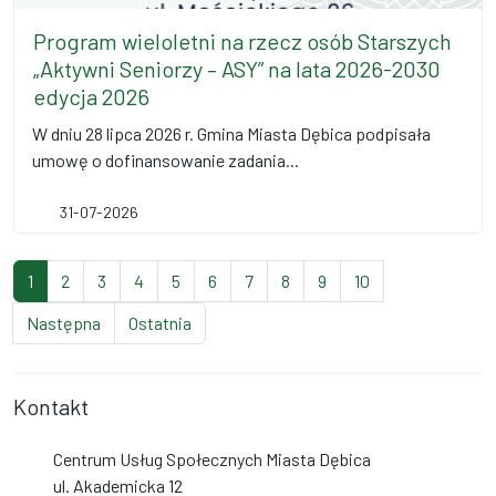
Program wieloletni na rzecz osób Starszych
„Aktywni Seniorzy – ASY” na lata 2026-2030
edycja 2026
W dniu 28 lipca 2026 r. Gmina Miasta Dębica podpisała
umowę o dofinansowanie zadania...
31-07-2026
(bieżąca strona)
strona
strona
strona
strona
strona
strona
strona
strona
strona
1
2
3
4
5
6
7
8
9
10
strona
strona
Następna
Ostatnia
Kontakt
Centrum Usług Społecznych Miasta Dębica
ul. Akademicka 12