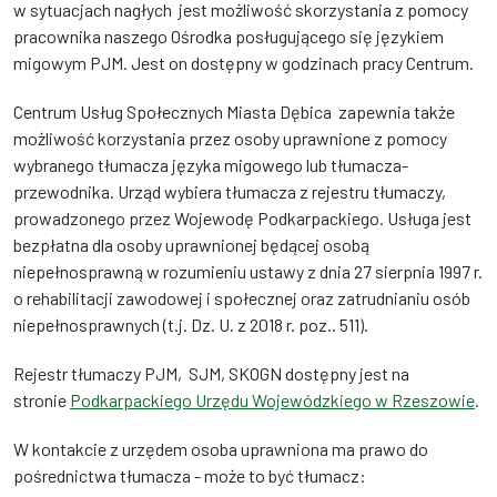
w sytuacjach nagłych jest możliwość skorzystania z pomocy
pracownika naszego Ośrodka posługującego się językiem
migowym PJM. Jest on dostępny w godzinach pracy Centrum.
Centrum Usług Społecznych Miasta Dębica zapewnia także
możliwość korzystania przez osoby uprawnione z pomocy
wybranego tłumacza języka migowego lub tłumacza-
przewodnika. Urząd wybiera tłumacza z rejestru tłumaczy,
prowadzonego przez Wojewodę Podkarpackiego. Usługa jest
bezpłatna dla osoby uprawnionej będącej osobą
niepełnosprawną w rozumieniu ustawy z dnia 27 sierpnia 1997 r.
o rehabilitacji zawodowej i społecznej oraz zatrudnianiu osób
niepełnosprawnych (t.j. Dz. U. z 2018 r. poz.. 511).
Rejestr tłumaczy PJM, SJM, SKOGN dostępny jest na
stronie
Podkarpackiego Urzędu Wojewódzkiego w Rzeszowie
.
W kontakcie z urzędem osoba uprawniona ma prawo do
pośrednictwa tłumacza - może to być tłumacz: