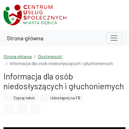
Przejdź do treści
Przejdź do wyszukiwarki
Strona główna
Strona główna
Dostępność
Informacja dla osób niedosłyszących i głuchoniemych
Informacja dla osób
niedosłyszących i głuchoniemych
Czytaj tekst
Udostępnij na FB
Odstęp między wyrazami
Odstęp między literami
Odstęp między wierszami