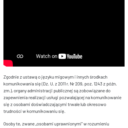
Zgodnie z ustawą o języku migowym i innych środkach
komunikowania się (Dz. U. z 2011 r. Nr 209, poz. 1243 z późn.
zm.), organy administracji publicznej są zobowiązane do
zapewnienia realizacji usługi pozwalającej na komunikowanie
się z osobami doświadczającymi trwale lub okresowo
trudności w komunikowaniu się.
Osoby te, zwane „osobami uprawnionymi” w rozumieniu