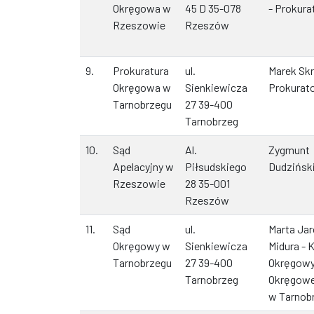
Okręgowa w
45 D 35-078
- Prokura
Rzeszowie
Rzeszów
9.
Prokuratura
ul.
Marek Skr
Okręgowa w
Sienkiewicza
Prokurat
Tarnobrzegu
27 39-400
Tarnobrzeg
10.
Sąd
Al.
Zygmunt
Apelacyjny w
Piłsudskiego
Dudzińsk
Rzeszowie
28 35-001
Rzeszów
11.
Sąd
ul.
Marta Ja
Okręgowy w
Sienkiewicza
Midura - 
Tarnobrzegu
27 39-400
Okręgowy
Tarnobrzeg
Okręgow
w Tarnob