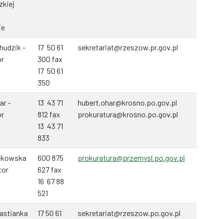
kiej
ie
hudzik -
17 50 61
sekretariat@rzeszow.pr.gov.pl
or
300 fax
17 50 61
350
ar -
13 43 71
hubert.ohar@krosno.po.gov.pl
or
812 fax
prokuratura@krosno.po.gov.pl
13 43 71
833
tkowska
600 875
prokuratura@przemysl.po.gov.pl
tor
627 fax
16 67 88
521
astianka
17 50 61
sekretariat@rzeszow.po.gov.pl