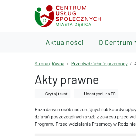
Przejdź do treści
Przejdź do wyszukiwarki
Aktualności
O Centrum
Strona główna
Przeciwdziałanie przemocy
Akty prawne
Czytaj tekst
Udostępnij na FB
Baza danych osób nadzorujących lub koordynując
działań poszczególnych służb z zakresu przeciwdz
Programu Przeciwdziałania Przemocy w Rodzinie"