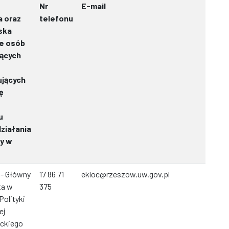
Nr
E-mail
a oraz
telefonu
ska
e osób
jących
ujących
ę
u
ziałania
y w
 - Główny
17 86 71
ekloc@rzeszow.uw.gov.pl
ta w
375
Polityki
ej
ckiego