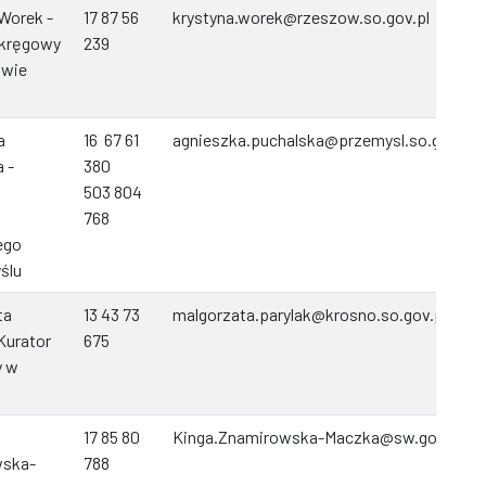
Worek -
17 87 56
krystyna.worek@rzeszow.so.gov.pl
Okręgowy
239
owie
a
16 67 61
agnieszka.puchalska@przemysl.so.gov.pl
 -
380
503 804
768
ego
ślu
ta
13 43 73
malgorzata.parylak@krosno.so.gov.pl
 Kurator
675
y w
17 85 80
Kinga.Znamirowska-Maczka@sw.gov.pl
wska-
788