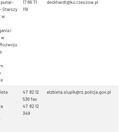
zpunar-
17 86 71
deckhardt@ko.rzeszow.pl
- Starszy
119
r w
nia i
i w
 Rozwoju
a
um
w
ie
ieta
47 82 12
elzbieta.siupik@rz.policja.gov.pl
536 fax
ta
47 82 12
349
i