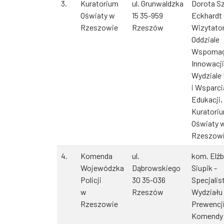
3.
Kuratorium
ul. Grunwaldzka
Dorota S
Oświaty w
15 35-959
Eckhardt 
Rzeszowie
Rzeszów
Wizytato
Oddziale
Wspomaga
Innowacj
Wydziale
i Wsparci
Edukacji,
Kuratori
Oświaty 
Rzeszow
4.
Komenda
ul.
kom. Elżb
Wojewódzka
Dąbrowskiego
Siupik -
Policji
30 35-036
Specjalis
w
Rzeszów
Wydziału
Rzeszowie
Prewencj
Komendy