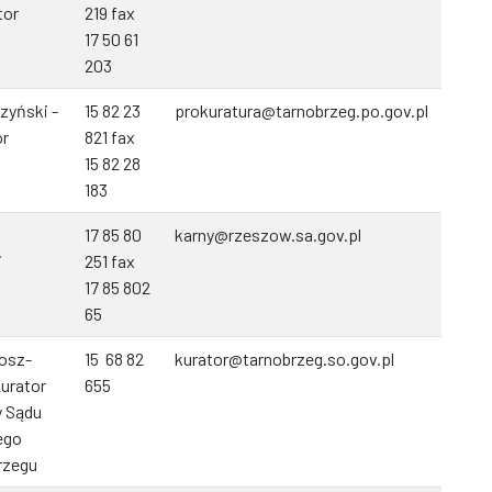
tor
219 fax
17 50 61
203
zyński -
15 82 23
prokuratura@tarnobrzeg.po.gov.pl
or
821 fax
15 82 28
183
17 85 80
karny@rzeszow.sa.gov.pl
i
251 fax
17 85 802
65
rosz-
15 68 82
kurator@tarnobrzeg.so.gov.pl
Kurator
655
 Sądu
ego
rzegu