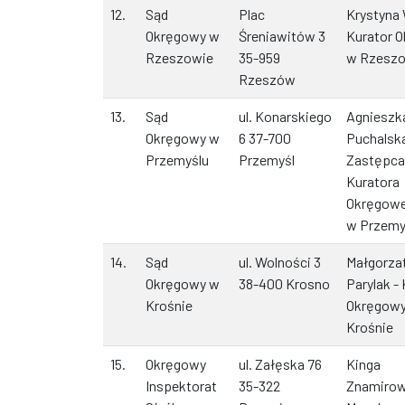
12.
Sąd
Plac
Krystyna 
Okręgowy w
Śreniawitów 3
Kurator 
Rzeszowie
35-959
w Rzesz
Rzeszów
13.
Sąd
ul. Konarskiego
Agnieszk
Okręgowy w
6 37-700
Puchalska
Przemyślu
Przemyśl
Zastępca
Kuratora
Okręgow
w Przemy
14.
Sąd
ul. Wolności 3
Małgorza
Okręgowy w
38-400 Krosno
Parylak -
Krośnie
Okręgow
Krośnie
15.
Okręgowy
ul. Załęska 76
Kinga
Inspektorat
35-322
Znamiro