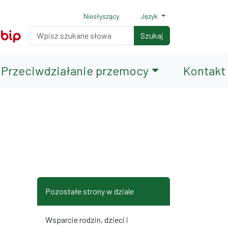
Niesłyszący
Język
Normalny rozmiar czcionki
Rozmiar czcionki 150%
Rozmiar czcionki 200%
Wyszukiwarka
Szukaj
Przeciwdziałanie przemocy
Kontakt
terami
iędzy wierszami
Pozostałe strony w dziale
Wsparcie rodzin, dzieci i