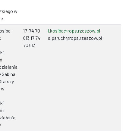
zkiego w
ie
osiba -
17 74 70
l.kosiba@rops.rzeszow.pl
k
613 17 74
s.paruch@rops.rzeszow.pl
70 613
ki
eń
działania
 Sabina
Starszy
r w
ki
ń i
ziałania
y