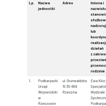
Lp.
Nazwa
Adres
Imiona i
jednostki
nazwisk
stanowi
służbow
nadzoru
lub
koordyn
realizacj
działań
z zakres
przeciwd
przemoc
rodzinie
1.
Podkarpacki
ul. Grunwaldzka
Ewa Kloc
Urząd
15 35-959
Specjalis
Wojewódzki
Rzeszów
Wydziale 
w
Społeczn
Rzeszowie
Podkarpa