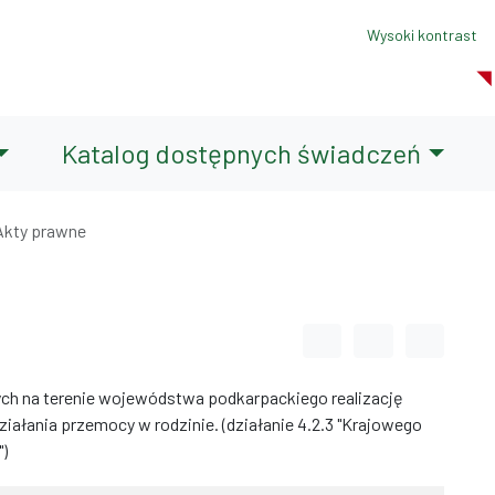
Wysoki kontrast
Katalog dostępnych świadczeń
Akty prawne
Odstęp między wyrazami
Odstęp między li
Odstęp m
ych na terenie wojewódstwa podkarpackiego realizację
iałania przemocy w rodzinie. (działanie 4.2.3 "Krajowego
)