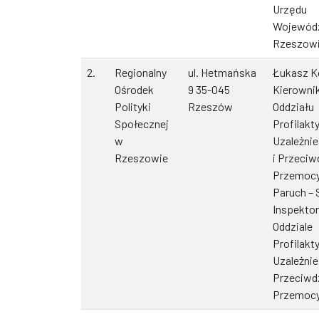
Urzędu
Wojewód
Rzeszow
2.
Regionalny
ul. Hetmańska
Łukasz K
Ośrodek
9 35-045
Kierowni
Polityki
Rzeszów
Oddziału
Społecznej
Profilakty
w
Uzależni
Rzeszowie
i Przeciw
Przemocy
Paruch – 
Inspekto
Oddziale
Profilakty
Uzależnie
Przeciwd
Przemoc