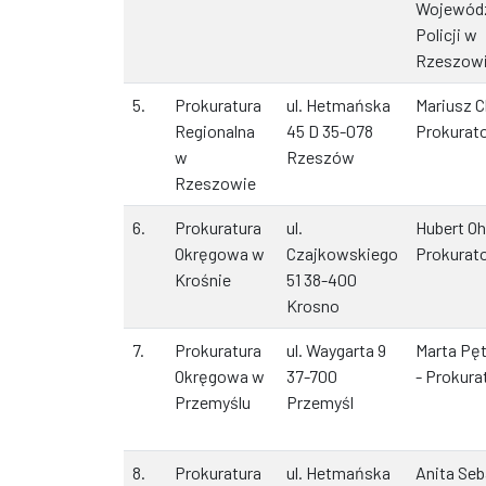
Wojewódz
Policji w
Rzeszow
5.
Prokuratura
ul. Hetmańska
Mariusz C
Regionalna
45 D 35-078
Prokurat
w
Rzeszów
Rzeszowie
6.
Prokuratura
ul.
Hubert Oh
Okręgowa w
Czajkowskiego
Prokurat
Krośnie
51 38-400
Krosno
7.
Prokuratura
ul. Waygarta 9
Marta Pę
Okręgowa w
37-700
- Prokura
Przemyślu
Przemyśl
8.
Prokuratura
ul. Hetmańska
Anita Seb