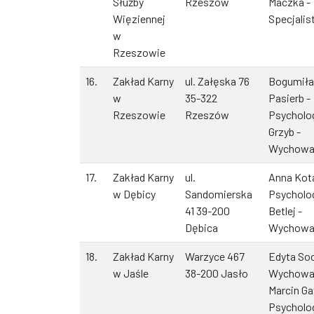
Służby
Rzeszów
Maczka -
Więziennej
Specjalis
w
Rzeszowie
16.
Zakład Karny
ul. Załęska 76
Bogumiła
w
35-322
Pasierb -
Rzeszowie
Rzeszów
Psycholo
Grzyb -
Wychow
17.
Zakład Karny
ul.
Anna Kot
w Dębicy
Sandomierska
Psycholo
41 39-200
Betlej -
Dębica
Wychow
18.
Zakład Karny
Warzyce 467
Edyta Soc
w Jaśle
38-200 Jasło
Wychow
Marcin Ga
Psycholo