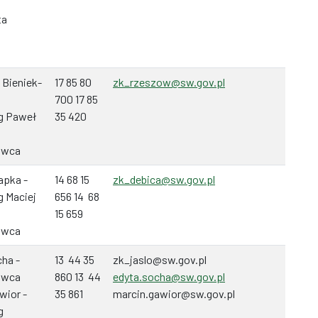
ta
 Bieniek-
17 85 80
zk_rzeszow@sw.gov.pl
700 17 85
g Paweł
35 420
awca
apka -
14 68 15
zk_debica@sw.gov.pl
g Maciej
656 14 68
15 659
awca
ha -
13 44 35
zk_jaslo@sw.gov.pl
awca
860 13 44
edyta.socha@sw.gov.pl
wior -
35 861
marcin.gawior@sw.gov.pl
g