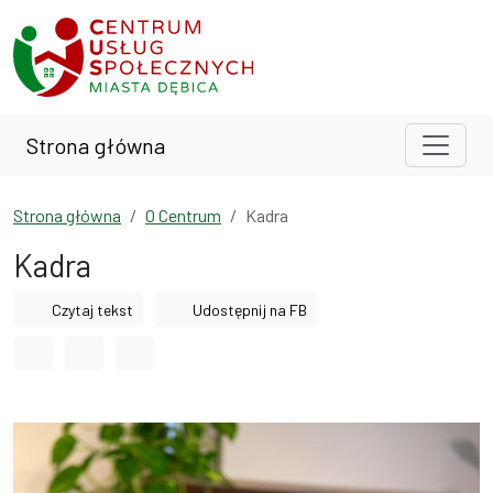
Przejdź do treści
Przejdź do wyszukiwarki
Strona główna
Strona główna
O Centrum
Kadra
Kadra
Czytaj tekst
Udostępnij na FB
Odstęp między wyrazami
Odstęp między literami
Odstęp między wierszami