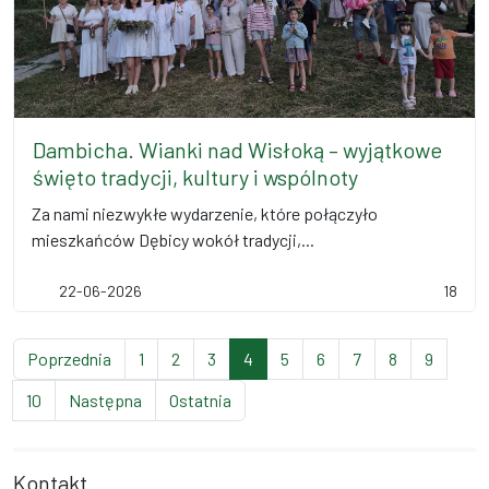
Dambicha. Wianki nad Wisłoką – wyjątkowe
święto tradycji, kultury i wspólnoty
Za nami niezwykłe wydarzenie, które połączyło
mieszkańców Dębicy wokół tradycji,...
22-06-2026
18
strona
strona
strona
strona
(bieżąca strona)
strona
strona
strona
strona
strona
Poprzednia
1
2
3
4
5
6
7
8
9
strona
strona
strona
10
Następna
Ostatnia
Kontakt