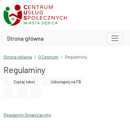
Przejdź do treści
Przejdź do wyszukiwarki
Strona główna
Strona główna
O Centrum
Regulaminy
Regulaminy
Czytaj tekst
Udostępnij na FB
Odstęp między wyrazami
Odstęp między literami
Odstęp między wierszami
Regulamin Organizacyjny