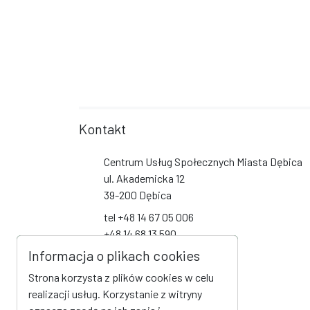
Kontakt
Centrum Usług Społecznych Miasta Dębica
ul. Akademicka 12
39-200 Dębica
tel +48 14 67 05 006
+48 14 68 13 590
+48 14 68 13 591
Informacja o plikach cookies
+48 14 68 19 093
Strona korzysta z plików cookies w celu
biuro@cus-debica.pl
realizacji usług. Korzystanie z witryny