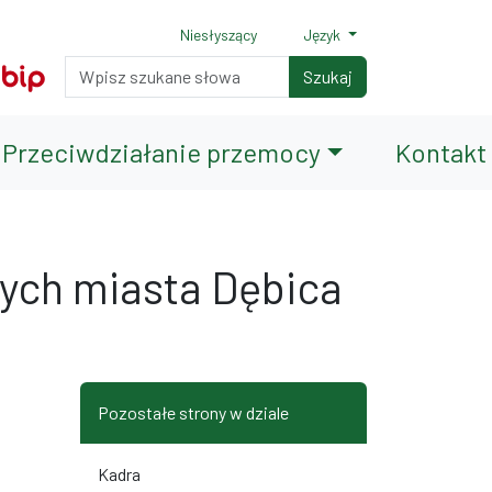
Niesłyszący
Język
Normalny rozmiar czcionki
Rozmiar czcionki 150%
Rozmiar czcionki 200%
Wyszukiwarka
Szukaj
Przeciwdziałanie przemocy
Kontakt
ych miasta Dębica
terami
iędzy wierszami
Pozostałe strony w dziale
Kadra