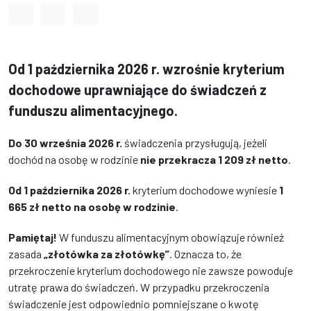
Odstęp między wyrazami
Odstęp między literami
Odstęp między wierszami
Od 1 października 2026 r. wzrośnie kryterium
dochodowe uprawniające do świadczeń z
funduszu alimentacyjnego.
Do 30 września 2026 r.
świadczenia przysługują, jeżeli
dochód na osobę w rodzinie
nie przekracza 1 209 zł netto
.
Od 1 października 2026 r.
kryterium dochodowe wyniesie
1
665 zł netto na osobę w rodzinie
.
Pamiętaj!
W funduszu alimentacyjnym obowiązuje również
zasada
„złotówka za złotówkę”
. Oznacza to, że
przekroczenie kryterium dochodowego nie zawsze powoduje
utratę prawa do świadczeń. W przypadku przekroczenia
świadczenie jest odpowiednio pomniejszane o kwotę