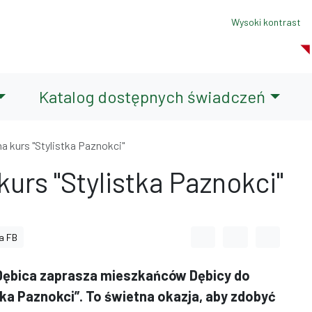
Wysoki kontrast
Katalog dostępnych świadczeń
na kurs "Stylistka Paznokci"
kurs "Stylistka Paznokci"
Odstęp między wyrazami
Odstęp między li
Odstęp m
a FB
Dębica zaprasza mieszkańców Dębicy do
ka Paznokci”. To świetna okazja, aby zdobyć