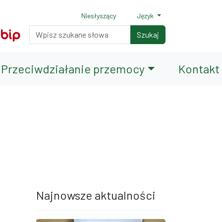
Niesłyszący
Język
Normalny rozmiar czcionki
Rozmiar czcionki 150%
Rozmiar czcionki 200%
Wyszukiwarka
Szukaj
Przeciwdziałanie przemocy
Kontakt
terami
iędzy wierszami
Najnowsze aktualności