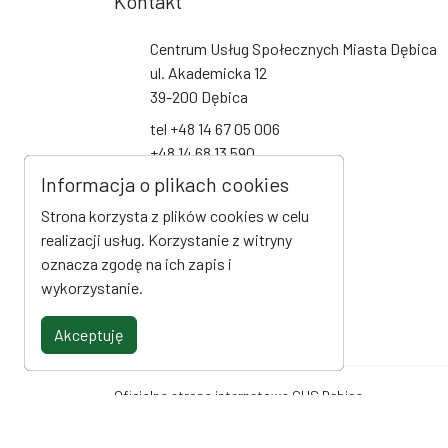
Kontakt
Centrum Usług Społecznych Miasta Dębica
ul. Akademicka 12
39-200 Dębica
tel +48 14 67 05 006
+48 14 68 13 590
+48 14 68 13 591
Informacja o plikach cookies
+48 14 68 19 093
Strona korzysta z plików cookies w celu
biuro@cus-debica.pl
realizacji usług. Korzystanie z witryny
oznacza zgodę na ich zapis i
Social Media
wykorzystanie.
Link do profilu na Facebook
Akceptuję
Oficjalna strona internetowa CUS Dębica
© Centrum Usług Społecznych Miasta Dębica. Wszystki
techniczna
AlfaTV - Portal