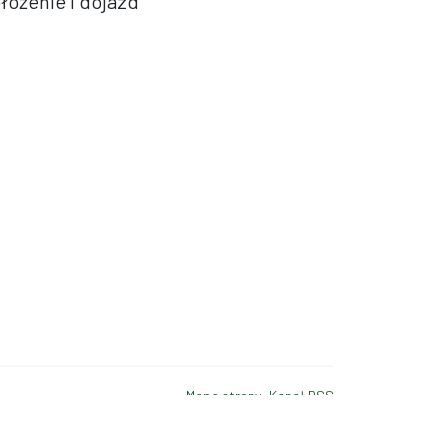
łożenie i dojazd
Mapa strony
Kanał RSS
a dostępności
Strona archiwalna
Strona archiwalna 2