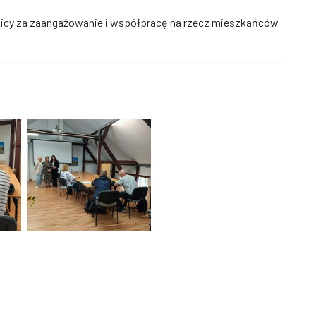
cy za zaangażowanie i współpracę na rzecz mieszkańców
wierającą szczegóły dotyczące rejestracji oraz wypłaty świadczeń
y w spotkaniu przy długim stole w sali konferencyjnej, podczas kt
Trzy kobiety stoją obok ekranu projekcyjnego w sali konfere