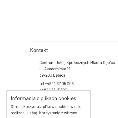
Kontakt
Centrum Usług Społecznych Miasta Dębica
ul. Akademicka 12
39-200 Dębica
tel +48 14 67 05 006
+48 14 68 13 590
+48 14 68 13 591
Informacja o plikach cookies
+48 14 68 19 093
Strona korzysta z plików cookies w celu
biuro@cus-debica.pl
realizacji usług. Korzystanie z witryny