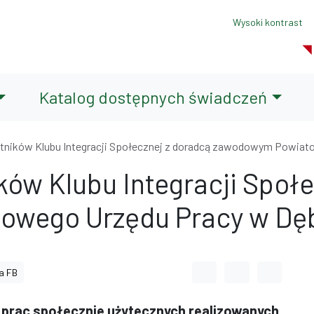
Wysoki kontrast
Katalog dostępnych świadczeń
tników Klubu Integracji Społecznej z doradcą zawodowym Powiat
ków Klubu Integracji Społe
wego Urzędu Pracy w Dę
Odstęp między wyrazami
Odstęp między li
Odstęp m
a FB
 prac społecznie użytecznych realizowanych