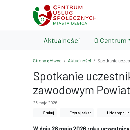
Przejdź do treści
Przejdź do wyszukiwarki
Aktualności
O Centrum
Strona główna
Aktualności
Spotkanie uczes
Spotkanie uczestni
zawodowym Powiato
28 maja 2026
Drukuj
Czytaj tekst
Udostępnij n
W dniu 28 maja 2026 roku uczestnicy