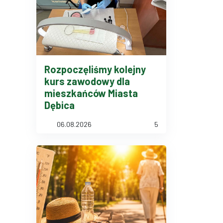
Rozpoczęliśmy kolejny
kurs zawodowy dla
mieszkańców Miasta
Dębica
06.08.2026
5
 dla osób bezrobotnych. Dokument zawiera również numery telefonó
órego dwie kobiety stojące na końcu sali prezentują dokumenty. W
ncyjnej, podczas gdy pozostałe osoby siedzą przy długim stole. Po