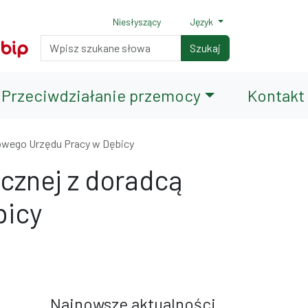
Niesłyszący
Język
Normalny rozmiar czcionki
Rozmiar czcionki 150%
Rozmiar czcionki 200%
Wyszukiwarka
Szukaj
Przeciwdziałanie przemocy
Kontakt
owego Urzędu Pracy w Dębicy
cznej z doradcą
bicy
terami
iędzy wierszami
Najnowsze aktualności