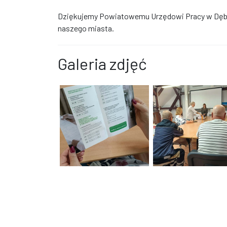
Dziękujemy Powiatowemu Urzędowi Pracy w Dębi
naszego miasta.
Galeria zdjęć
Dłonie trzymają otwartą broszurę informacyjną za
Grupa osób uczestnicz