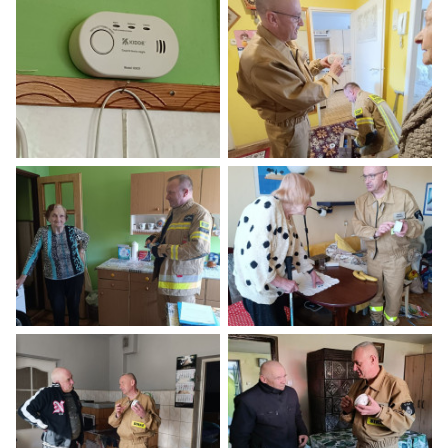
Mężczyzna w brązowej kurtce i okularach stoi w jasnym, żółtym p
Trzy osoby stoją w jasnym pokoju 
Biały czujnik dymu zamontowany na zielonej ścianie obok drewni
Mężczyzna w brązowej kurtce stoi
Mężczyzna w brązowej kamizelce i kobieta stoi w kuchni z zielony
Mężczyzna w okularach i beżowej 