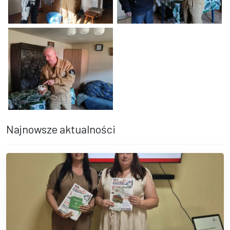
Dwie osoby stały w szarym pokoju - jedna w czarnym stroju z biał
Dwaj mężczyźni stoją w pokoju - j
Mężczyzna w brązowej kamizelce stoi w pokoju i trzyma urządzeni
Najnowsze aktualności