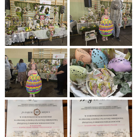
Osoby oglądają duże, zdobione jajka wielkanocne wyeksponowane 
Na stole ustawiono liczne koloro
Stół jest gęsto zastawiony różnorodnymi wielkanocnymi dekoracj
Dziewczynka trzymająca dużą, kol
Dziewczynka w opasce z króliczymi uszami trzyma dużą, kolorow
Koszyk wypełniony jest zapakowan