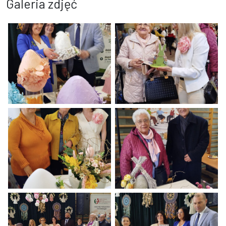
Galeria zdjęć
Kobieta w niebieskiej marynarce oraz mężczyzna w garniturze oglą
Kobieta w białym żakiecie wręcza 
Trzy kobiety stoją za stołem z wielkanocnymi dekoracjami i dużym
Starsza para stoi przed wielkan