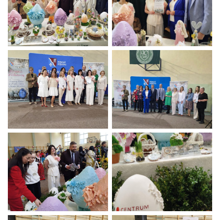
Grupa osób pozuje za stołem pełnym misternych dekoracji wielk
Cztery osoby stoją przy stole z 
Grupa osób pozuje do zdjęcia na tle banerów promujących Kierma
Grupa osób stoi w rzędzie na tle 