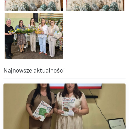
Dyplom przyznany dla Ośrodka Wsparcia Dziennego Senior+ w Dęb
Dyplom z wyróżnieniem dla Ośrod
Pięć kobiet pozuje do zdjęcia, trzymając w dłoniach wykonane prz
Najnowsze aktualności