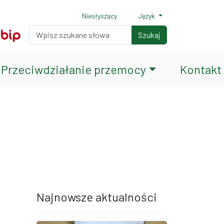
Niesłyszący
Język
Normalny rozmiar czcionki
Rozmiar czcionki 150%
Rozmiar czcionki 200%
Wyszukiwarka
Szukaj
Przeciwdziałanie przemocy
Kontakt
terami
iędzy wierszami
Najnowsze aktualności