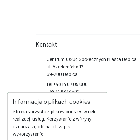
Kontakt
Centrum Usług Społecznych Miasta Dębica
ul. Akademicka 12
39-200 Dębica
tel +48 14 67 05 006
+48 14 68 13 590
+48 14 68 13 591
Informacja o plikach cookies
+48 14 68 19 093
Strona korzysta z plików cookies w celu
biuro@cus-debica.pl
realizacji usług. Korzystanie z witryny
oznacza zgodę na ich zapis i
Social Media
wykorzystanie.