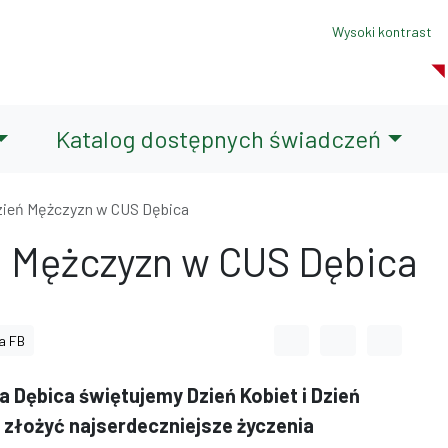
Wysoki kontrast
Katalog dostępnych świadczeń
Dzień Mężczyzn w CUS Dębica
eń Mężczyzn w CUS Dębica
Odstęp między wyrazami
Odstęp między li
Odstęp m
a FB
Dębica świętujemy Dzień Kobiet i Dzień
 złożyć najserdeczniejsze życzenia