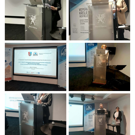
Kobieta w czarnym stroju wygłasza przemówienie, stojąc za mówn
Kobieta w jasnej marynarce prze
Ekran wyświetla prezentację z IV Posiedzenia Podkarpackiego Ko
Kobieta wygłasza prezentację, st