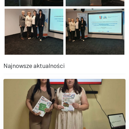
Kobieta w ciemnym żakiecie przemawia zza mównicy z herbem Mia
Mężczyzna przemawia zza mównicy
Cztery kobiety pozują do wspólnego zdjęcia w sali konferencyjnej
Grupa osób stoi przed ekranem w
Najnowsze aktualności