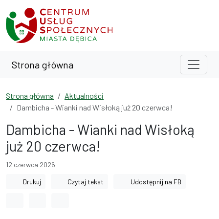
Przejdź do treści
Przejdź do wyszukiwarki
Strona główna
Strona główna
Aktualności
Dambicha - Wianki nad Wisłoką już 20 czerwca!
Dambicha - Wianki nad Wisłoką
już 20 czerwca!
12 czerwca 2026
Drukuj
Czytaj tekst
Udostępnij na FB
Odstęp między wyrazami
Odstęp między literami
Odstęp między wierszami