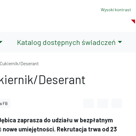
Wysoki kontrast
Katalog dostępnych świadczeń
 Cukiernik/Deserant
kiernik/Deserant
Odstęp między wyrazami
Odstęp między li
Odstęp m
a FB
ębica zaprasza do udziału w bezpłatnym
ć nowe umiejętności. Rekrutacja trwa od 23