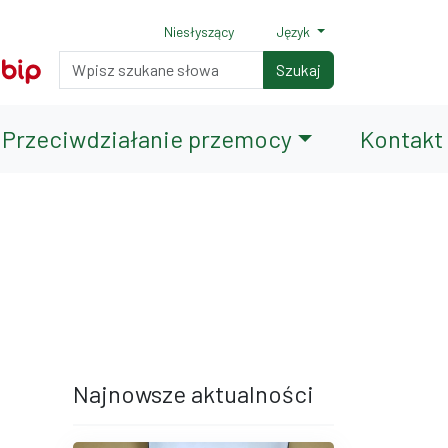
Niesłyszący
Język
Normalny rozmiar czcionki
Rozmiar czcionki 150%
Rozmiar czcionki 200%
Wyszukiwarka
Szukaj
Przeciwdziałanie przemocy
Kontakt
terami
iędzy wierszami
Najnowsze aktualności