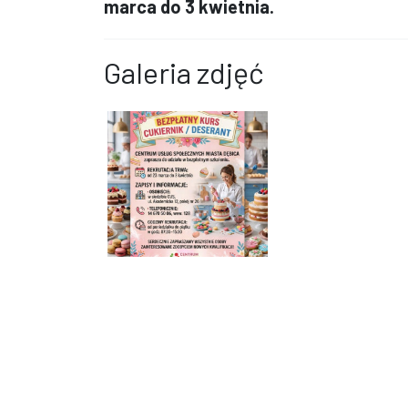
marca do 3 kwietnia.
Galeria zdjęć
Plakat informujący o bezpłatnym kursie na cukie