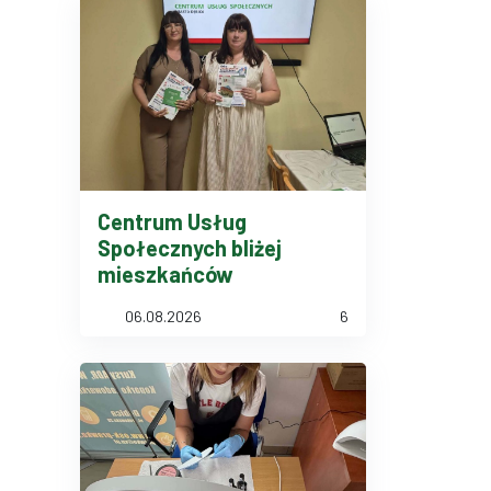
Centrum Usług
Społecznych bliżej
mieszkańców
06.08.2026
6
 Dębicy. Zawiera szczegóły dotyczące terminów rekrutacji oraz sp